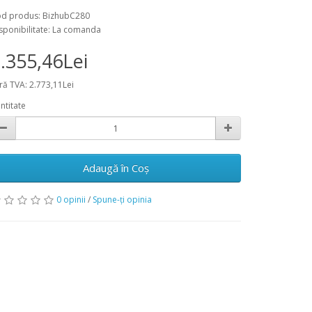
d produs: BizhubC280
sponibilitate: La comanda
.355,46Lei
ră TVA: 2.773,11Lei
ntitate
Adaugă în Coş
0 opinii
/
Spune-ţi opinia