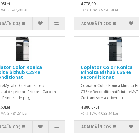
,95Lei
4.778,99Lei
TVA: 3.697,48Lei
Fără TVA: 3.949,58Lei
GĂ ÎN COŞ
ADAUGĂ ÎN COŞ
ator Color Konica
Copiator Color Konica
lta bizhub C284e
Minolta Bizhub C364e
onditionat
Reconditionat
areMyTab - Customizare a
Copiator Color Konica Minolta B
rului de printarePrintare Carbon
C364e ReconditionatPrintareMyT
- Printare de pag..
Customizare a driverulu..
,63Lei
4.880,67Lei
TVA: 3.781,51Lei
Fără TVA: 4.033,61Lei
GĂ ÎN COŞ
ADAUGĂ ÎN COŞ