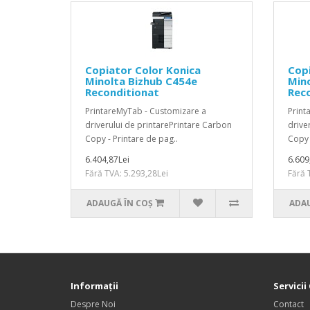
Copiator Color Konica
Copi
Minolta Bizhub C454e
Mino
Reconditionat
Rec
PrintareMyTab - Customizare a
Print
driverului de printarePrintare Carbon
drive
Copy - Printare de pag..
Copy 
6.404,87Lei
6.609
Fără TVA: 5.293,28Lei
Fără 
ADAUGĂ ÎN COŞ
ADAU
Informaţii
Servicii 
Despre Noi
Contact