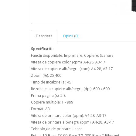
Descriere
Opinii (0)
Specificatii:
Functii disponibile: Imprimare, Copiere, Scanare
Viteza de copiere color (cpm): A4-28, A3-17
Viteza de copiere alb/negru (cpm): A4-28, A3-17
Zoom (%): 25 400
Timp de incalzire (s): 45
Rezolutie la copiere alb/negru (dpi): 600 x 600
Prima pagina (s): 5.8
Copiere multipla: 1 - 999
Format: A3
Viteza de printare color (ppm): A4-28, A3-17
Viteza de printare alb/negru (ppm): A4-28, A3-17
Tehnologie de printare: Laser
Retea: 10-Base-T/100-Base-T/1.000-Base-T Ethernet