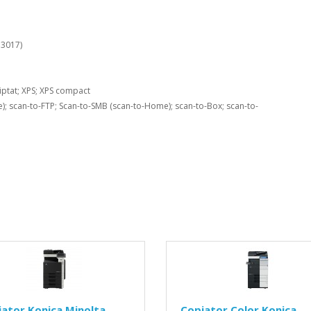
 3017)
iptat; XPS; XPS compact
; scan-to-FTP; Scan-to-SMB (scan-to-Home); scan-to-Box; scan-to-
ator Konica Minolta
Copiator Color Konica