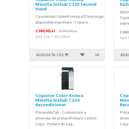
Minolta bizhub C220 Second
bizh
Hand
Speci
Caracteristici SistemFormat:A3Tehnologie:laserTip:ColorF
Copie
disponibile:Imprimare / Copiere ..
indire
2.000,00Lei
3.050,41Lei
3.660
Fără TVA: 1.652,89Lei
Fără 
ADAUGĂ ÎN COŞ
ADAU
Copiator Color Konica
Copi
Minolta bizhub C224
Mino
Reconditionat
Rec
PrintareMyTab - Customizare a
Print
driverului de printarePrintare Carbon
drive
Copy - Printare de pag..
Copy 