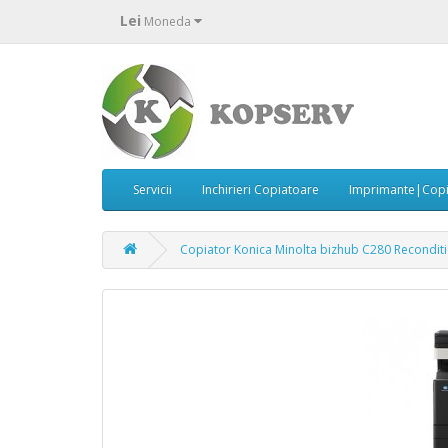
Lei
Moneda
Servicii
Inchirieri Copiatoare
Imprimante|Copi
Copiator Konica Minolta bizhub C280 Recondit