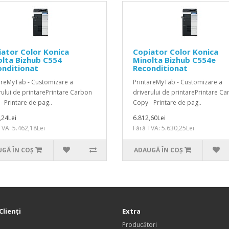
ator Color Konica
Copiator Color Konica
lta Bizhub C554
Minolta Bizhub C554e
onditionat
Reconditionat
areMyTab - Customizare a
PrintareMyTab - Customizare a
rului de printarePrintare Carbon
driverului de printarePrintare C
- Printare de pag..
Copy - Printare de pag..
,24Lei
6.812,60Lei
TVA: 5.462,18Lei
Fără TVA: 5.630,25Lei
GĂ ÎN COŞ
ADAUGĂ ÎN COŞ
Clienţi
Extra
Producători