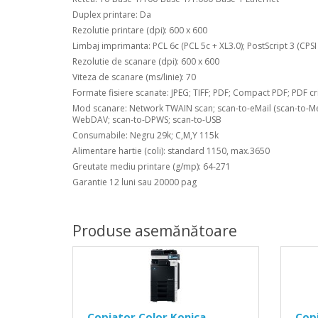
Duplex printare: Da
Rezolutie printare (dpi): 600 x 600
Limbaj imprimanta: PCL 6c (PCL 5c + XL3.0); PostScript 3 (CPSI
Rezolutie de scanare (dpi): 600 x 600
Viteza de scanare (ms/linie): 70
Formate fisiere scanate: JPEG; TIFF; PDF; Compact PDF; PDF cr
Mod scanare: Network TWAIN scan; scan-to-eMail (scan-to-Me)
WebDAV; scan-to-DPWS; scan-to-USB
Consumabile: Negru 29k; C,M,Y 115k
Alimentare hartie (coli): standard 1150, max.3650
Greutate mediu printare (g/mp): 64-271
Garantie 12 luni sau 20000 pag
Produse asemănătoare
Copiator Color Konica
Copi