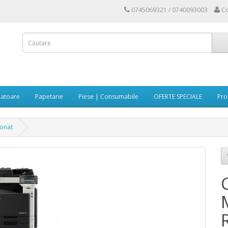
0745069321 / 0740093003
Co
atoare
Papetarie
Piese | Consumabile
OFERTE SPECIALE
Pro
ionat