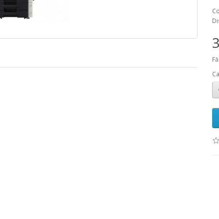
Co
Di
3
Fă
Ca