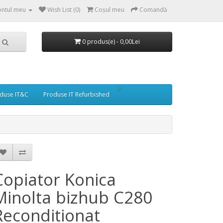
ntul meu
Wish List (0)
Coşul meu
Comandă
0 produs(e) - 0,00Lei
//
duse IT&C
Produse IT Refurbished
Copiator Konica
Minolta bizhub C280
Reconditionat