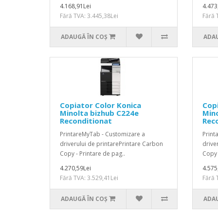
4.168,91Lei
4.473
Fără TVA: 3.445,38Lei
Fără 
ADAUGĂ ÎN COŞ
ADAU
Copiator Color Konica
Copi
Minolta bizhub C224e
Mino
Reconditionat
Rec
PrintareMyTab - Customizare a
Print
driverului de printarePrintare Carbon
drive
Copy - Printare de pag..
Copy 
4.270,59Lei
4.575
Fără TVA: 3.529,41Lei
Fără 
ADAUGĂ ÎN COŞ
ADAU