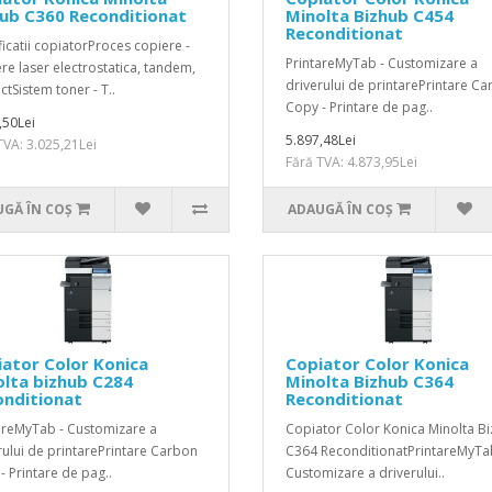
ub C360 Reconditionat
Minolta Bizhub C454
Reconditionat
ficatii copiatorProces copiere -
unctii
PrintareMyTab - Customizare a
re laser electrostatica, tandem,
driverului de printarePrintare C
ctSistem toner - T..
Copy - Printare de pag..
,50Lei
5.897,48Lei
TVA: 3.025,21Lei
Fără TVA: 4.873,95Lei
GĂ ÎN COŞ
ADAUGĂ ÎN COŞ
ator Color Konica
Copiator Color Konica
lta bizhub C284
Minolta Bizhub C364
onditionat
Reconditionat
areMyTab - Customizare a
Copiator Color Konica Minolta B
rului de printarePrintare Carbon
C364 ReconditionatPrintareMyTa
- Printare de pag..
Customizare a driverului..