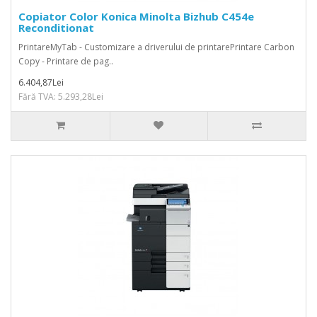
Copiator Color Konica Minolta Bizhub C454e
Reconditionat
PrintareMyTab - Customizare a driverului de printarePrintare Carbon
Copy - Printare de pag..
6.404,87Lei
Fără TVA: 5.293,28Lei