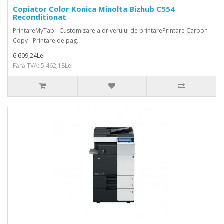
Copiator Color Konica Minolta Bizhub C554
Reconditionat
PrintareMyTab - Customizare a driverului de printarePrintare Carbon
Copy - Printare de pag..
6.609,24Lei
Fără TVA: 5.462,18Lei