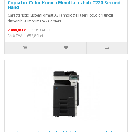
Copiator Color Konica Minolta bizhub C220 Second
Hand
Caracteristici SistemFormat:A3Tehnologie:laserTip:ColorFunctii
disponibile:Imprimare / Copiere ..
2.000,00Lei
3.050,41Lei
Fără TVA: 1.652,89Lei