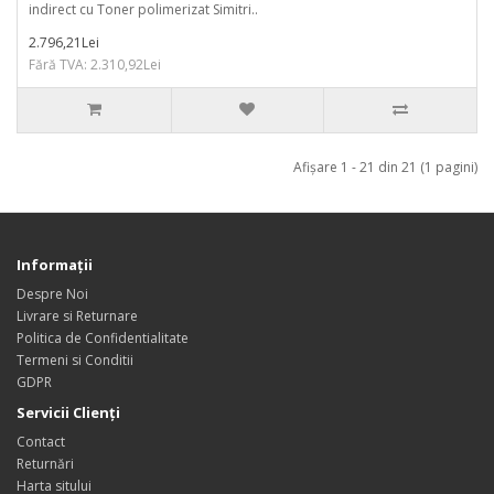
indirect cu Toner polimerizat Simitri..
2.796,21Lei
Fără TVA: 2.310,92Lei
Afişare 1 - 21 din 21 (1 pagini)
Informaţii
Despre Noi
Livrare si Returnare
Politica de Confidentialitate
Termeni si Conditii
GDPR
Servicii Clienţi
Contact
Returnări
Harta sitului