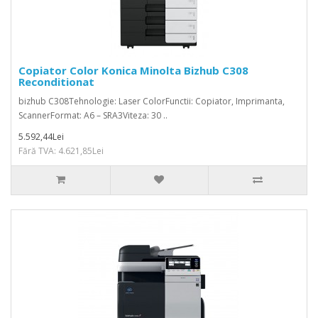
Copiator Color Konica Minolta Bizhub C308
Reconditionat
bizhub C308Tehnologie: Laser ColorFunctii: Copiator, Imprimanta,
ScannerFormat: A6 – SRA3Viteza: 30 ..
5.592,44Lei
Fără TVA: 4.621,85Lei