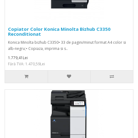
Copiator Color Konica Minolta Bizhub C3350
Reconditionat
Konica Minolta bizhub C3350• 33 de pagini/minut format A4 color si
alb-negru;• Copiaza, imprima si s..
1.779,41Lei
Fără TVA: 1.470,59Lei