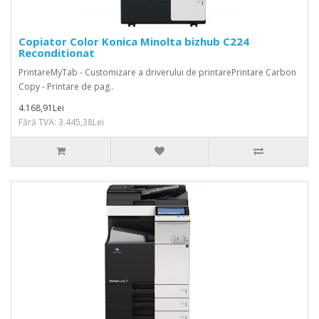
Copiator Color Konica Minolta bizhub C224
Reconditionat
PrintareMyTab - Customizare a driverului de printarePrintare Carbon
Copy - Printare de pag..
4.168,91Lei
Fără TVA: 3.445,38Lei