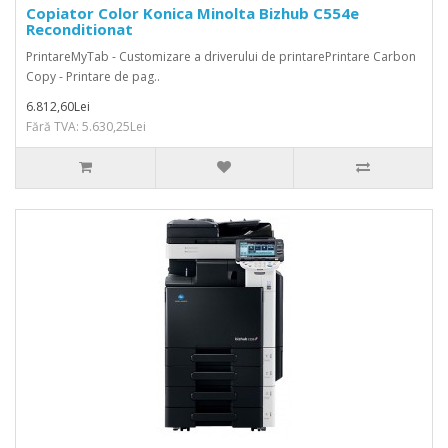
Copiator Color Konica Minolta Bizhub C554e
Reconditionat
PrintareMyTab - Customizare a driverului de printarePrintare Carbon
Copy - Printare de pag..
6.812,60Lei
Fără TVA: 5.630,25Lei