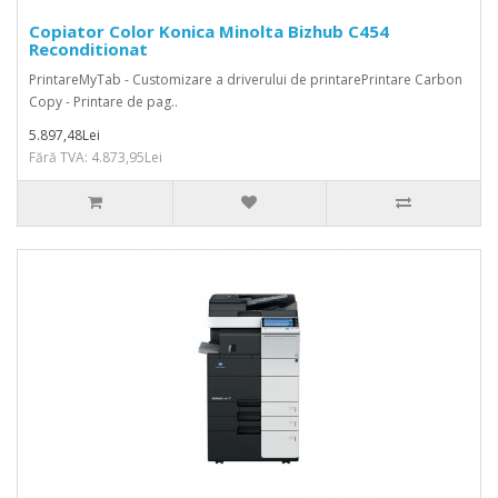
Copiator Color Konica Minolta Bizhub C454
Reconditionat
PrintareMyTab - Customizare a driverului de printarePrintare Carbon
Copy - Printare de pag..
5.897,48Lei
Fără TVA: 4.873,95Lei