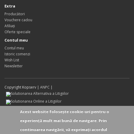
Extra
Producători
Vouchere cadou
Afiliaţi
Oferte speciale
Contul meu
Contul meu
Istoric comenzi
Wish List
Newsletter
Copyright Kopserv |
ANPC
|
Acest website foloseşte cookie-uri pentru o
experienţă mult mai bună de navigare. Prin
continuarea navigării, vă exprimaţi acordul