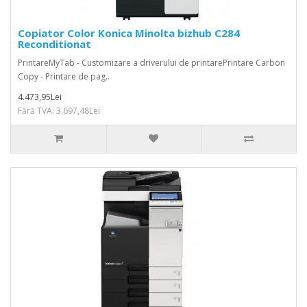
Copiator Color Konica Minolta bizhub C284
Reconditionat
PrintareMyTab - Customizare a driverului de printarePrintare Carbon
Copy - Printare de pag..
4.473,95Lei
Fără TVA: 3.697,48Lei