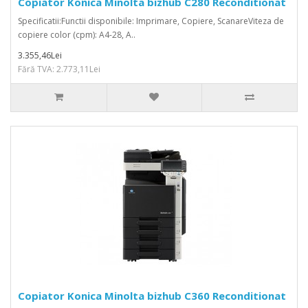
Copiator Konica Minolta bizhub C280 Reconditionat
Specificatii:Functii disponibile: Imprimare, Copiere, ScanareViteza de
copiere color (cpm): A4-28, A..
3.355,46Lei
Fără TVA: 2.773,11Lei
Copiator Konica Minolta bizhub C360 Reconditionat