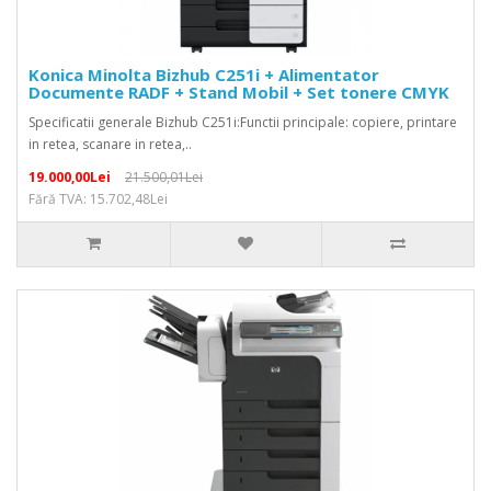
Konica Minolta Bizhub C251i + Alimentator
Documente RADF + Stand Mobil + Set tonere CMYK
Specificatii generale Bizhub C251i:Functii principale: copiere, printare
in retea, scanare in retea,..
19.000,00Lei
21.500,01Lei
Fără TVA: 15.702,48Lei