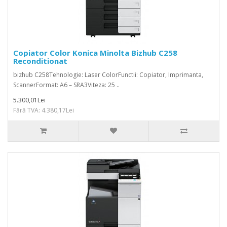
Copiator Color Konica Minolta Bizhub C258
Reconditionat
bizhub C258Tehnologie: Laser ColorFunctii: Copiator, Imprimanta,
ScannerFormat: A6 – SRA3Viteza: 25 ..
5.300,01Lei
Fără TVA: 4.380,17Lei