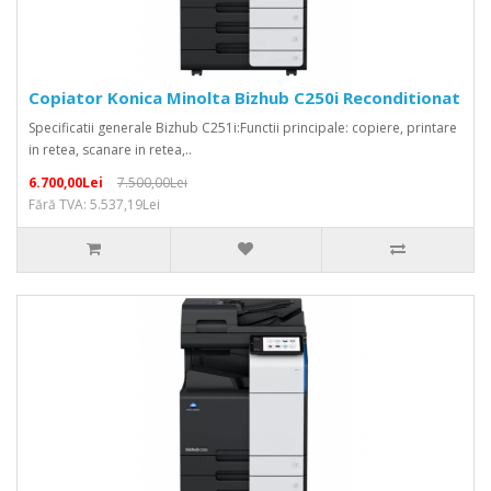
Copiator Konica Minolta Bizhub C250i Reconditionat
Specificatii generale Bizhub C251i:Functii principale: copiere, printare
in retea, scanare in retea,..
6.700,00Lei
7.500,00Lei
Fără TVA: 5.537,19Lei