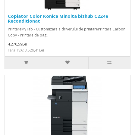
Copiator Color Konica Minolta bizhub C224e
Reconditionat
PrintareMyTab - Customizare a driverului de printarePrintare Carbon
Copy - Printare de pag..
4.270,59Lei
Fără TVA: 3.529,41Lei