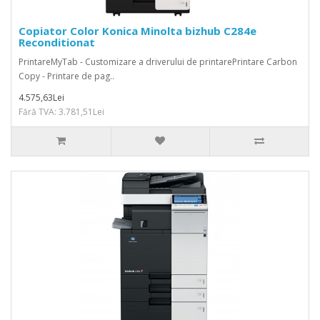
Copiator Color Konica Minolta bizhub C284e
Reconditionat
PrintareMyTab - Customizare a driverului de printarePrintare Carbon
Copy - Printare de pag..
4.575,63Lei
Fără TVA: 3.781,51Lei