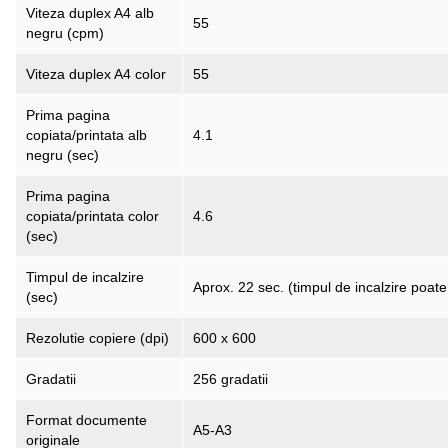
Viteza duplex A4 alb
55
negru (cpm)
Viteza duplex A4 color
55
Prima pagina
copiata/printata alb
4.1
negru (sec)
Prima pagina
copiata/printata color
4.6
(sec)
Timpul de incalzire
Aprox. 22 sec. (timpul de incalzire poate
(sec)
Rezolutie copiere (dpi)
600 x 600
Gradatii
256 gradatii
Format documente
A5-A3
originale