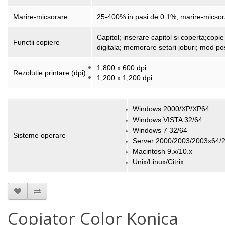
Marire-micsorare
25-400% in pasi de 0.1%; marire-micso
Capitol; inserare capitol si coperta;copie 
Functii copiere
digitala; memorare setari joburi; mod pos
1,800 x 600 dpi
Rezolutie printare (dpi)
1,200 x 1,200 dpi
Windows 2000/XP/XP64
Windows VISTA 32/64
Windows 7 32/64
Sisteme operare
Server 2000/2003/2003x64/
Macintosh 9.x/10.x
Unix/Linux/Citrix
Copiator Color Konica