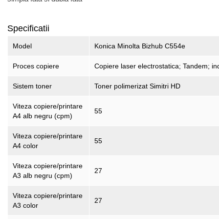
Specificatii
Model
Konica Minolta Bizhub C554e
Proces copiere
Copiere laser electrostatica; Tandem; ind
Sistem toner
Toner polimerizat Simitri HD
Viteza copiere/printare
55
A4 alb negru (cpm)
Viteza copiere/printare
55
A4 color
Viteza copiere/printare
27
A3 alb negru (cpm)
Viteza copiere/printare
27
A3 color