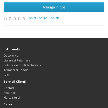
Adaugă în Coş
0 opinii
/
Spune-ţi opinia
Informaţii
Despre Noi
Livrare si Returnare
Politica de Confidentialitate
Termeni si Conditii
GDPR
Servicii Clienţi
Contact
Returnări
Harta sitului
Extra