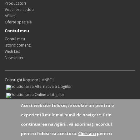
Producători
Vouchere cadou
Afiliaţi
Oferte speciale
Contul meu
Contul meu
Istoric comenzi
Wish List
Newsletter
Copyright Kopserv |
ANPC
|
Acest website foloseşte cookie-uri pentru o
experienţă mult mai bună de navigare. Prin
continuarea navigării, vă exprimaţi acordul
pentru folosirea acestora.
Click aici
pentru