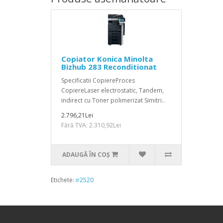
Copiator Konica Minolta
Bizhub 283 Reconditionat
Specificatii CopiereProces
CopiereLaser electrostatic, Tandem,
indirect cu Toner polimerizat Simitri..
2.796,21Lei
Fără TVA: 2.310,92Lei
ADAUGĂ ÎN COŞ
Etichete:
ir2520