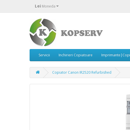
Lei
Moneda
Servicii
Inchirieri Copiatoare
Imprimante|Copi
Copiator Canon IR2520 Refurbished