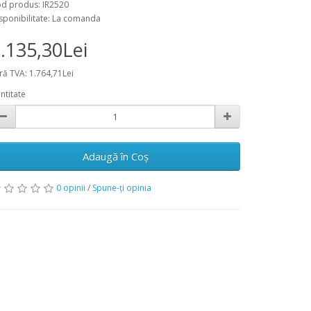
d produs: IR2520
sponibilitate: La comanda
.135,30Lei
ră TVA: 1.764,71Lei
ntitate
Adaugă în Coş
0 opinii
/
Spune-ţi opinia