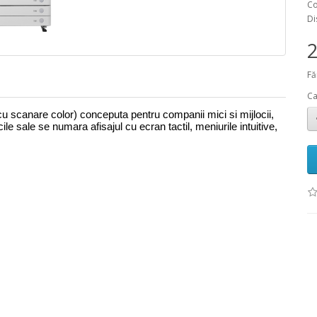
Co
Di
2
Fă
Ca
u scanare color) conceputa pentru companii mici si mijlocii,
le sale se numara afisajul cu ecran tactil, meniurile intuitive,