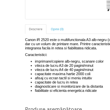
Descriere
Opinii (0)
Canon iR 2520 este o multifunctionala A3 alb-negru (c
dar cu un volum de printare mare. Printre caracteristici
integrarea facila in retea si fiabilitatea ridicata.
Caracteristici:
imprimare/copiere alb-negru, scanare color
viteza de lucru A3 de 20 pagini/minut
viteza de lucru A4 de 40 pagini/minut
capacitate maxima hartie 2000 coli
afisaj cu ecran tactil si meniu intuitiv
capacitate de lucru in retea
diagnosticare si monitorizare de la distanta
fiabilitate si eficienta energetica ridicate
Produse asemănătoare