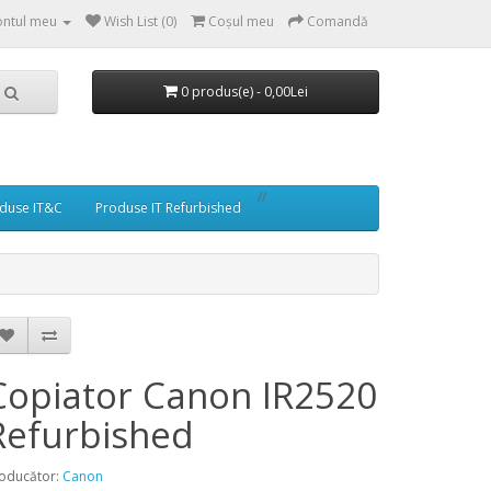
ntul meu
Wish List (0)
Coşul meu
Comandă
0 produs(e) - 0,00Lei
//
duse IT&C
Produse IT Refurbished
Copiator Canon IR2520
Refurbished
oducător:
Canon