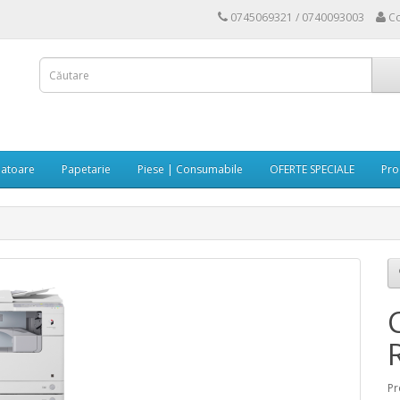
0745069321 / 0740093003
Co
atoare
Papetarie
Piese | Consumabile
OFERTE SPECIALE
Pro
Pr