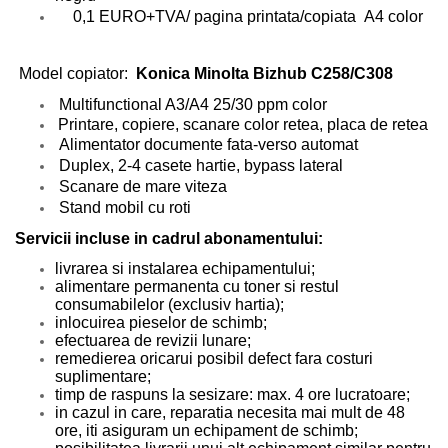
0,1 EURO+TVA/ pagina printata/copiata A4 color
Model copiator:
Konica Minolta Bizhub C258/C308
Multifunctional A3/A4 25/30 ppm color
Printare, copiere, scanare color retea, placa de retea
Alimentator documente fata-verso automat
Duplex, 2-4 casete hartie, bypass lateral
Scanare de mare viteza
Stand mobil cu roti
Servicii incluse in cadrul abonamentului:
livrarea si instalarea echipamentului;
alimentare permanenta cu toner si restul
consumabilelor (exclusiv hartia);
inlocuirea pieselor de schimb;
efectuarea de revizii lunare;
remedierea oricarui posibil defect fara costuri
suplimentare;
timp de raspuns la sesizare: max. 4 ore lucratoare;
in cazul in care, reparatia necesita mai mult de 48
ore, iti asiguram un echipament de schimb;